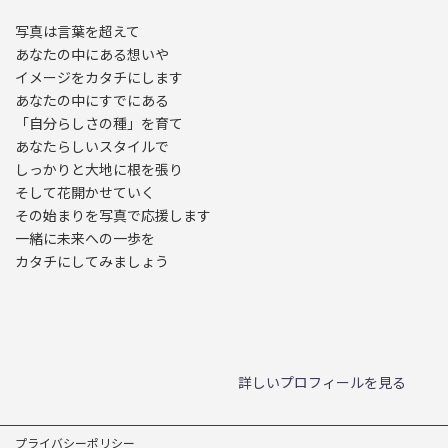
写真は言葉を超えて
あなたの中にある想いや
イメージをカタチにします
あなたの中にすでにある
「自分らしさの種」を育て
あなたらしいスタイルで
しっかりと大地に根を張り
そして花開かせていく
その始まりを写真で応援します
一緒に未来への一歩を
カタチにしてみましょう
ア
ア
ア
イ
イ
イ
コ
コ
コ
ン
ン
ン
リ
リ
リ
ン
ン
ン
詳しいプロフィールを見る
ク
ク
ク
プライバシーポリシー