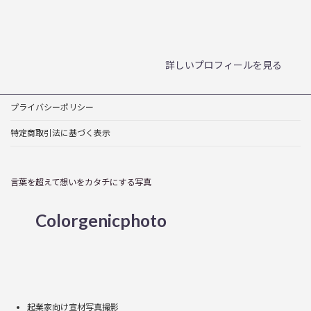
ア
ア
ア
イ
イ
イ
コ
コ
コ
ン
ン
ン
リ
リ
リ
ン
ン
ン
詳しいプロフィールを見る
ク
ク
ク
プライバシーポリシー
特定商取引法に基づく表示
言葉を超えて想いをカタチにする写真
Colorgenicphoto
ア
ア
ア
ア
イ
イ
イ
イ
コ
コ
コ
コ
ン
ン
ン
ン
リ
リ
リ
リ
ン
ン
ン
ン
起業家向け宣材写真撮影
ク
ク
ク
ク